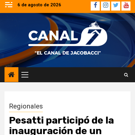
Saltar
6 de agosto de 2026
Facebook
Instagram
Twitter
YouT
al
contenido
Menú
principal
Regionales
Pesatti participó de la
inauguración de un