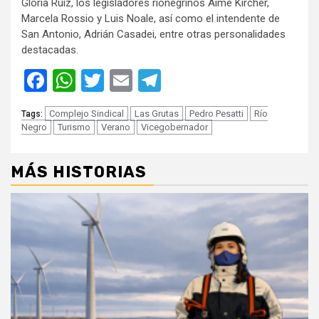
Gloria Ruiz, los legisladores rionegrinos Aimé Kircher,
Marcela Rossio y Luis Noale, así como el intendente de
San Antonio, Adrián Casadei, entre otras personalidades
destacadas.
Facebook
WhatsApp
Twitter
Email
Telegram
Complejo Sindical
Las Grutas
Pedro Pesatti
Río
Tags:
Negro
Turismo
Verano
Vicegobernador
MÁS HISTORIAS