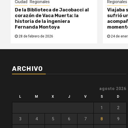
Ciudad
Regionales
Regionales
De la Biblioteca de Jacobacci al
Viajaba s
corazón de Vaca Muerta: la
sufrió un
historia de la ingeniera
acompañ
Fernanda Montoya
moment
28 de febrero de 2026
24 de ener
ARCHIVO
agosto 2026
L
M
X
J
V
S
D
1
2
3
4
5
6
7
8
9