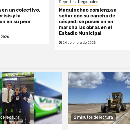
Deportes
Regionales
a en un colectivo,
Maquinchao comienza a
risis y la
soñar con su cancha de
n en su peor
césped: se pusieron en
marcha las obras en el
Estadio Municipal
 2026
24 de enero de 2026
de lectura
2 minutos de lectura