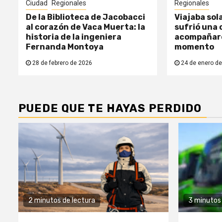
Ciudad
Regionales
Regionales
De la Biblioteca de Jacobacci
Viajaba sol
al corazón de Vaca Muerta: la
sufrió una c
historia de la ingeniera
acompañaro
Fernanda Montoya
momento
28 de febrero de 2026
24 de enero de
PUEDE QUE TE HAYAS PERDIDO
2 minutos de lectura
3 minutos 