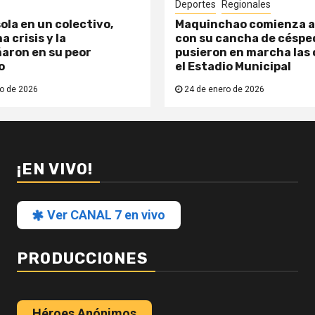
Deportes
Regionales
ola en un colectivo,
Maquinchao comienza a
a crisis y la
con su cancha de césped
aron en su peor
pusieron en marcha las 
o
el Estadio Municipal
o de 2026
24 de enero de 2026
¡EN VIVO!
Ver CANAL 7 en vivo
PRODUCCIONES
Héroes Anónimos