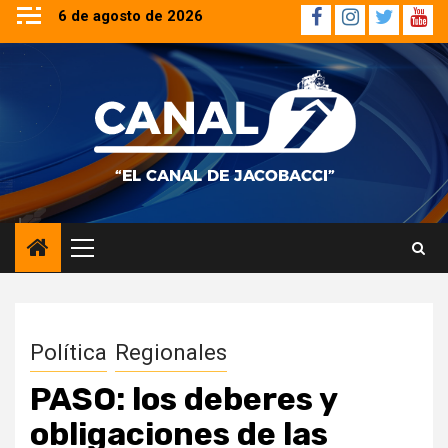
Saltar
6 de agosto de 2026
Facebook
Instagram
Twitter
YouT
al
contenido
Menú
principal
Política
Regionales
PASO: los deberes y
obligaciones de las