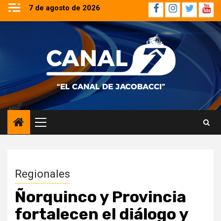
Saltar
7 de agosto de 2026
Facebook
Instagram
Twitter
YouT
al
contenido
Menú
principal
Regionales
Ñorquinco y Provincia
fortalecen el diálogo y