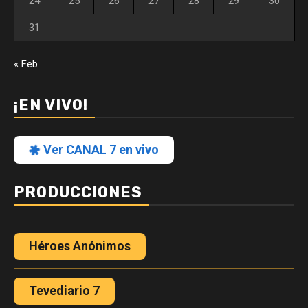
24
25
26
27
28
29
30
31
« Feb
¡EN VIVO!
Ver CANAL 7 en vivo
PRODUCCIONES
Héroes Anónimos
Tevediario 7