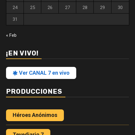
24
25
26
27
28
29
30
31
« Feb
¡EN VIVO!
Ver CANAL 7 en vivo
PRODUCCIONES
Héroes Anónimos
Tevediario 7