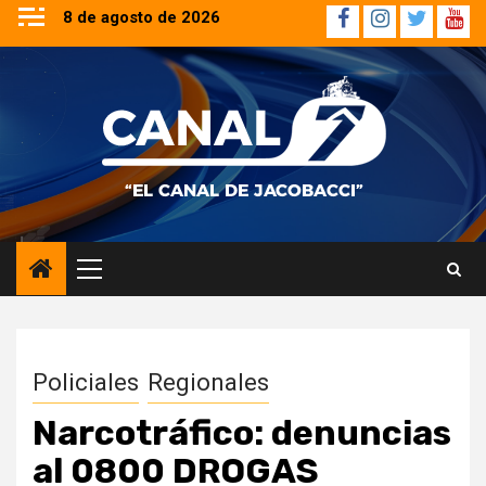
Saltar
8 de agosto de 2026
Facebook
Instagram
Twitter
YouT
al
contenido
Menú
principal
Policiales
Regionales
Narcotráfico: denuncias
al 0800 DROGAS