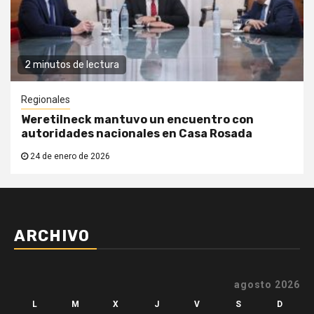
2 minutos de lectura
Regionales
Weretilneck mantuvo un encuentro con
autoridades nacionales en Casa Rosada
24 de enero de 2026
ARCHIVO
agosto 2026
L
M
X
J
V
S
D