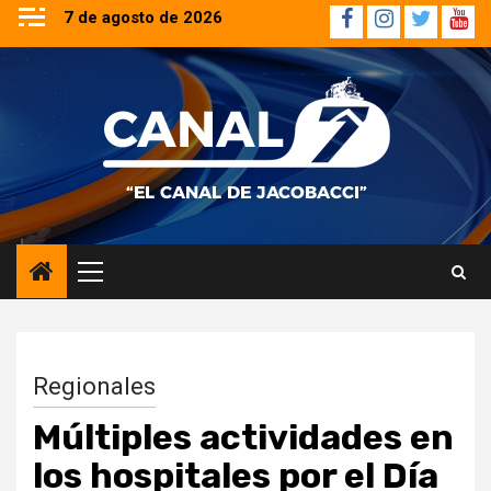
Saltar
7 de agosto de 2026
Facebook
Instagram
Twitter
YouT
al
contenido
Menú
principal
Regionales
Múltiples actividades en
los hospitales por el Día