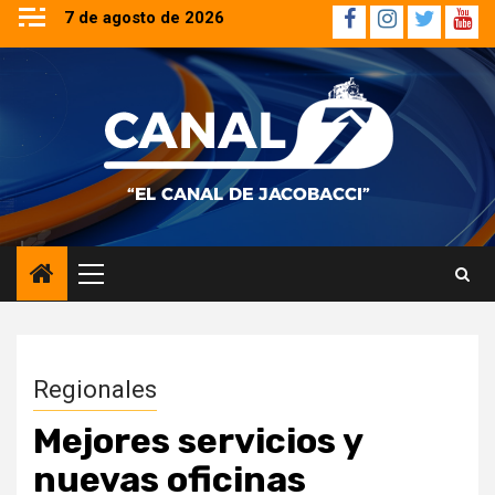
Saltar
7 de agosto de 2026
Facebook
Instagram
Twitter
YouT
al
contenido
Menú
principal
Regionales
Mejores servicios y
nuevas oficinas