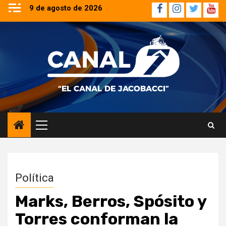
Saltar
9 de agosto de 2026
Facebook
Instagram
Twitter
YouT
al
contenido
Menú
principal
Política
Marks, Berros, Spósito y
Torres conforman la