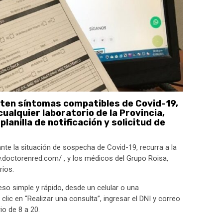
nten síntomas compatibles de Covid-19,
ualquier laboratorio de la Provincia,
lanilla de notificación y solicitud de
ante la situación de sospecha de Covid-19, recurra a la
w.doctorenred.com/ , y los médicos del Grupo Roisa,
rios.
eso simple y rápido, desde un celular o una
lic en “Realizar una consulta”, ingresar el DNI y correo
io de 8 a 20.