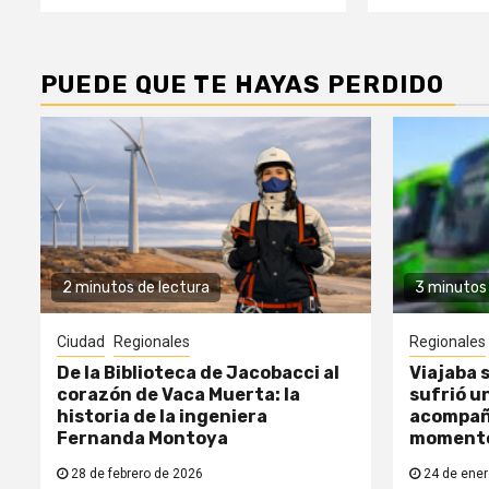
PUEDE QUE TE HAYAS PERDIDO
2 minutos de lectura
3 minutos 
Ciudad
Regionales
Regionales
De la Biblioteca de Jacobacci al
Viajaba s
corazón de Vaca Muerta: la
sufrió un
historia de la ingeniera
acompañ
Fernanda Montoya
moment
28 de febrero de 2026
24 de ener