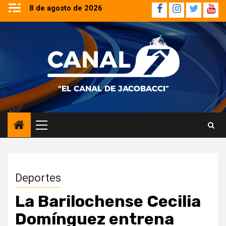
Saltar
8 de agosto de 2026
Facebook
Instagram
Twitter
YouT
al
contenido
Menú
principal
Deportes
La Barilochense Cecilia
Domínguez entrena