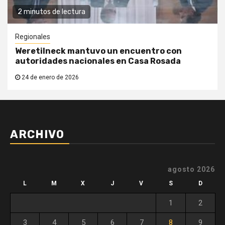
2 minutos de lectura
Regionales
Weretilneck mantuvo un encuentro con
autoridades nacionales en Casa Rosada
24 de enero de 2026
ARCHIVO
agosto 2026
L
M
X
J
V
S
D
1
2
3
4
5
6
7
8
9