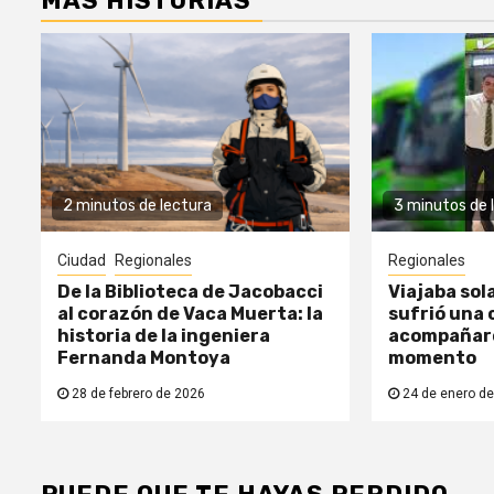
MÁS HISTORIAS
2 minutos de lectura
3 minutos de 
Ciudad
Regionales
Regionales
De la Biblioteca de Jacobacci
Viajaba sol
al corazón de Vaca Muerta: la
sufrió una c
historia de la ingeniera
acompañaro
Fernanda Montoya
momento
28 de febrero de 2026
24 de enero de