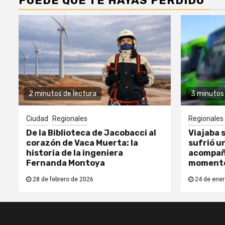
PUEDE QUE TE HAYAS PERDIDO
2 minutos de lectura
3 minutos 
Ciudad
Regionales
Regionales
De la Biblioteca de Jacobacci al
Viajaba s
corazón de Vaca Muerta: la
sufrió un
historia de la ingeniera
acompañ
Fernanda Montoya
moment
28 de febrero de 2026
24 de ener