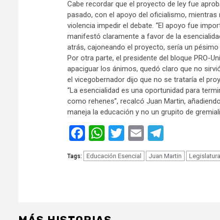
Cabe recordar que el proyecto de ley fue aprob
pasado, con el apoyo del oficialismo, mientra
violencia impedir el debate. “El apoyo fue impor
manifestó claramente a favor de la esencialid
atrás, cajoneando el proyecto, sería un pésimo
Por otra parte, el presidente del bloque PRO-Un
apaciguar los ánimos, quedó claro que no sirv
el vicegobernador dijo que no se trataría el proy
“La esencialidad es una oportunidad para termin
como rehenes”, recalcó Juan Martin, añadiendo 
maneja la educación y no un grupito de gremiali
Facebook
WhatsApp
Twitter
Email
Telegra
Educación Esencial
Juan Martin
Legislatur
Tags: