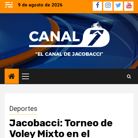
Saltar
9 de agosto de 2026
Facebook
Instagram
Twitter
YouT
al
contenido
Menú
principal
Deportes
Jacobacci: Torneo de
Voley Mixto en el