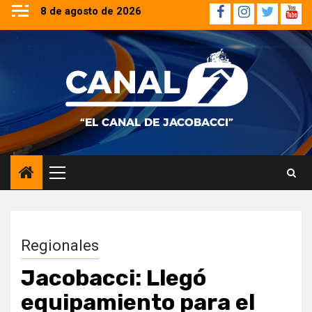
Saltar
8 de agosto de 2026
Facebook
Instagram
Twitter
YouT
al
contenido
Menú
principal
Regionales
Jacobacci: Llegó
equipamiento para el