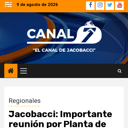
Saltar
9 de agosto de 2026
Facebook
Instagram
Twitter
YouT
al
contenido
Menú
principal
Regionales
Jacobacci: Importante
reunión por Planta de