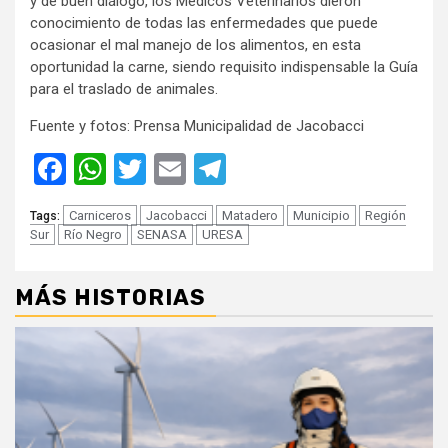
y de buen diálogo, los Médicos Veterinarios dieron
conocimiento de todas las enfermedades que puede
ocasionar el mal manejo de los alimentos, en esta
oportunidad la carne, siendo requisito indispensable la Guía
para el traslado de animales.
Fuente y fotos: Prensa Municipalidad de Jacobacci
Facebook
WhatsApp
Twitter
Email
Telegram
Carniceros
Jacobacci
Matadero
Municipio
Región
Tags:
Sur
Río Negro
SENASA
URESA
MÁS HISTORIAS