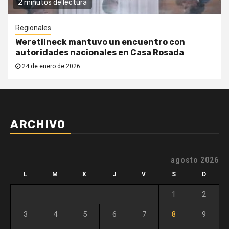
2 minutos de lectura
Regionales
Weretilneck mantuvo un encuentro con
autoridades nacionales en Casa Rosada
24 de enero de 2026
ARCHIVO
agosto 2026
L
M
X
J
V
S
D
1
2
3
4
5
6
7
8
9