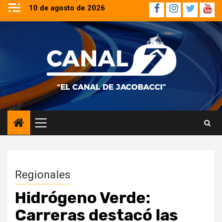
Saltar
10 de agosto de 2026
Facebook
Instagram
Twitter
YouT
al
contenido
Menú
principal
Regionales
Hidrógeno Verde:
Carreras destacó las