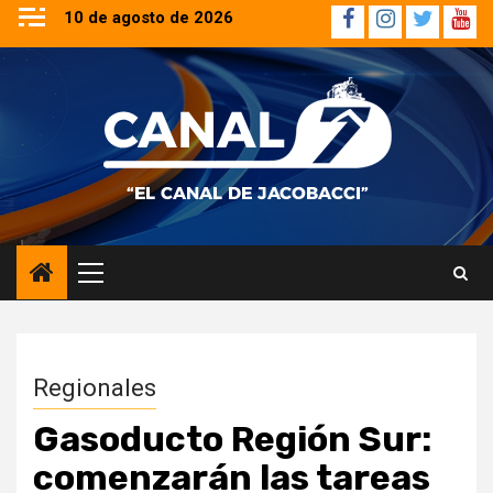
Saltar
10 de agosto de 2026
Facebook
Instagram
Twitter
YouT
al
contenido
Menú
principal
Regionales
Gasoducto Región Sur:
comenzarán las tareas