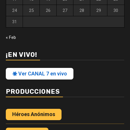
24
25
26
27
28
29
30
31
« Feb
¡EN VIVO!
Ver CANAL 7 en vivo
PRODUCCIONES
Héroes Anónimos