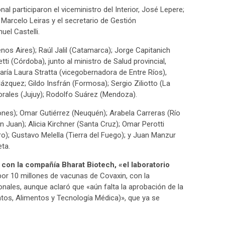
l participaron el viceministro del Interior, José Lepere;
or Marcelo Leiras y el secretario de Gestión
uel Castelli.
uenos Aires); Raúl Jalil (Catamarca); Jorge Capitanich
ti (Córdoba), junto al ministro de Salud provincial,
ría Laura Stratta (vicegobernadora de Entre Ríos),
elázquez; Gildo Insfrán (Formosa); Sergio Ziliotto (La
orales (Jujuy); Rodolfo Suárez (Mendoza).
ones); Omar Gutiérrez (Neuquén); Arabela Carreras (Río
 Juan); Alicia Kirchner (Santa Cruz); Omar Perotti
o); Gustavo Melella (Tierra del Fuego); y Juan Manzur
ta.
 con la compañía Bharat Biotech, «el laboratorio
 por 10 millones de vacunas de Covaxin, con la
ionales, aunque aclaró que «aún falta la aprobación de la
os, Alimentos y Tecnología Médica)», que ya se