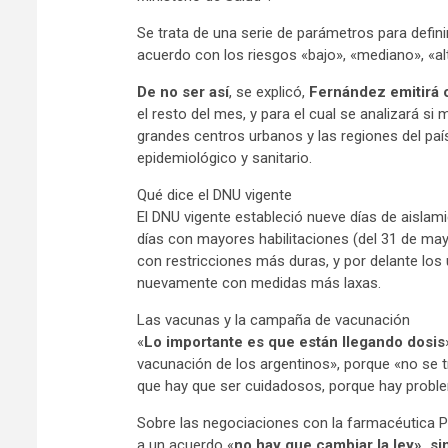
Se trata de una serie de parámetros para defini
acuerdo con los riesgos «bajo», «mediano», «alt
De no ser así
, se explicó,
Fernández emitirá 
el resto del mes, y para el cual se analizará si
grandes centros urbanos y las regiones del paí
epidemiológico y sanitario.
Qué dice el DNU vigente
El DNU vigente estableció nueve días de aislami
días con mayores habilitaciones (del 31 de may
con restricciones más duras, y por delante los ú
nuevamente con medidas más laxas.
Las vacunas y la campaña de vacunación
«
Lo importante es que están llegando dosis
vacunación de los argentinos», porque «no se t
que hay que ser cuidadosos, porque hay proble
Sobre las negociaciones con la farmacéutica Pf
a un acuerdo «
no hay que cambiar la ley», s