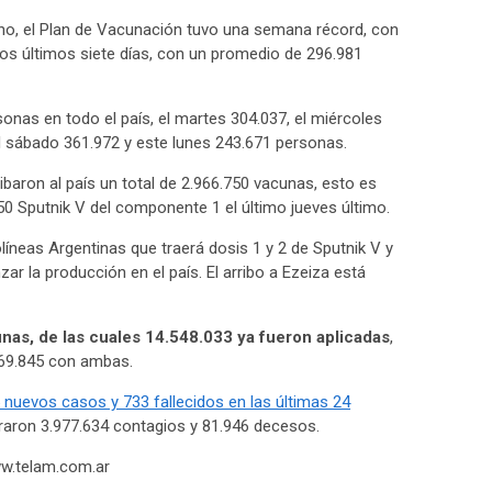
rno, el Plan de Vacunación tuvo una semana récord, con
los últimos siete días, con un promedio de 296.981
onas en todo el país, el martes 304.037, el miércoles
 el sábado 361.972 y este lunes 243.671 personas.
ibaron al país un total de 2.966.750 vacunas, esto es
0 Sputnik V del componente 1 el último jueves último.
neas Argentinas que traerá dosis 1 y 2 de Sputnik V y
zar la producción en el país. El arribo a Ezeiza está
unas, de las cuales 14.548.033 ya fueron aplicadas
,
069.845 con ambas.
5 nuevos casos y 733 fallecidos en las últimas 24
straron 3.977.634 contagios y 81.946 decesos.
ww.telam.com.ar