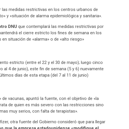
r las medidas restrictivas en los centros urbanos de
o» y «situación de alarma epidemiológica y sanitaria».
otro DNU
que contemplará las medidas restrictivas por
 mantendrá el cierre estricto los fines de semana en los
s en situación de «alarma» o de «alto riesgo»
ento estricto (entre el 22 y el 30 de mayo); luego cinco
o al 4 de junio), este fin de semana (5 y 6) nuevamente
ltimos días de esta etapa (del 7 al 11 de junio)
» de vacunas, apuntó la fuente, con el objetivo de «la
rata de quien es más severo con las restricciones sino
mas muy serios, con falta de terapistas».
izer, otra fuente del Gobierno consideró que para llegar
ino que la empresa estadounidense «modifique el