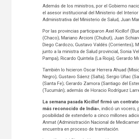
Además de los ministros, por el Gobierno naciona
el asesor institucional del Ministerio del Interi
Administrativa del Ministerio de Salud, Juan Man
Por las provincias participaron Axel Kicillof (B
(Chaco); Mariano Arcioni (Chubut); Juan Schiaret
Diego Cardozo; Gustavo Valdés (Corrientes); Ma
junto a la ministra de Salud provincial, Sonia V
Pampa); Ricardo Quintela (La Rioja); Gerardo M
También lo hicieron Oscar Herrera Ahuad (Misi
Negro); Gustavo Sáenz (Salta); Sergio Uñac (San
(Santa Fe); Gerardo Zamora (Santiago del Ester
(Tucumán); además de Horacio Rodríguez Larre
La semana pasada Kicillof firmó un contrato
más reconocido de India»
, indicó un vocero,
posibilidad de extenderlo a cinco millones adic
Anmat (Administración Nacional de Medicament
encuentra en proceso de tramitación.