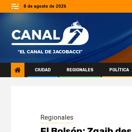
Saltar
8 de agosto de 2026
al
contenido
CIUDAD
REGIONALES
POLÍTICA
Regionales
El Bolsón: Zgaib des