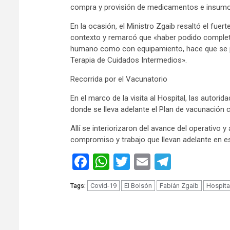
compra y provisión de medicamentos e insumos
En la ocasión, el Ministro Zgaib resaltó el fuert
contexto y remarcó que «haber podido completa
humano como con equipamiento, hace que se p
Terapia de Cuidados Intermedios».
Recorrida por el Vacunatorio
En el marco de la visita al Hospital, las autori
donde se lleva adelante el Plan de vacunación 
Allí se interiorizaron del avance del operativo 
compromiso y trabajo que llevan adelante en 
Facebook
WhatsApp
Twitter
Email
Telegra
Covid-19
El Bolsón
Fabián Zgaib
Hospita
Tags: