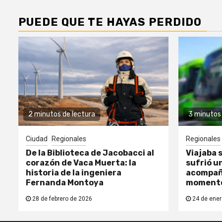
PUEDE QUE TE HAYAS PERDIDO
2 minutos de lectura
3 minutos 
Ciudad
Regionales
Regionales
De la Biblioteca de Jacobacci al
Viajaba s
corazón de Vaca Muerta: la
sufrió un
historia de la ingeniera
acompañ
Fernanda Montoya
moment
28 de febrero de 2026
24 de ener