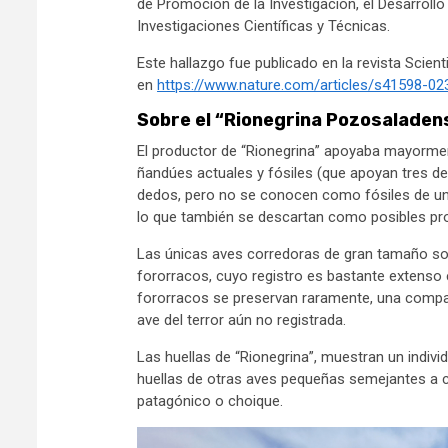
de Promoción de la Investigación, el Desarrollo
Investigaciones Científicas y Técnicas.
Este hallazgo fue publicado en la revista Scien
en
https://www.nature.com/articles/s41598-02
Sobre el “Rionegrina Pozosaladen
El productor de “Rionegrina” apoyaba mayormen
ñandúes actuales y fósiles (que apoyan tres 
dedos, pero no se conocen como fósiles de un 
lo que también se descartan como posibles pr
Las únicas aves corredoras de gran tamaño son 
fororracos, cuyo registro es bastante extenso 
fororracos se preservan raramente, una compa
ave del terror aún no registrada.
Las huellas de “Rionegrina”, muestran un indiv
huellas de otras aves pequeñas semejantes a c
patagónico o choique.