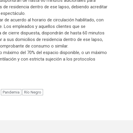
, dispondrán de hasta 60 minutos adicionales para
os de residencia dentro de ese lapso, debiendo acreditar
l espectáculo.
r de acuerdo al horario de circulación habilitado, con
e. Los empleados y aquellos clientes que se
a de cierre dispuesta, dispondrán de hasta 60 minutos
ar a sus domicilios de residencia dentro de ese lapso,
 comprobante de consumo o similar.
ro máximo del 70% del espacio disponible, o un máximo
ilación y con estricta sujeción a los protocolos
m
Pandemia
Río Negro