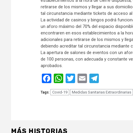
establecimientos a la hora de cierre dispuesta
retirarse de los mismos y llegar a sus domicili
tal circunstancia mediante tickets de acceso a
La actividad de casinos y bingos podrá funciona
un aforo máximo del 70% del espacio disponibl
encontraren en esos establecimientos a la hor
adicionales para retirarse de los mismos y lleg
debiendo acreditar tal circunstancia mediante
La apertura de salones de eventos con un afo
de 100 personas, con adecuada y constante vent
aprobados.
Facebook
WhatsApp
Twitter
Email
Telegra
Covid-19
Medidas Sanitarias Extraordinarias
Tags:
MÁS HISTORIAS