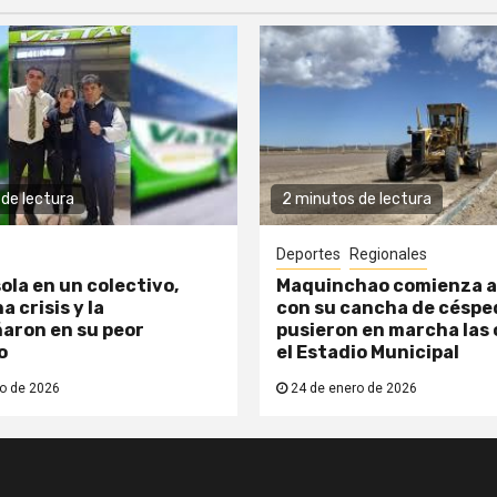
de lectura
2 minutos de lectura
Deportes
Regionales
ola en un colectivo,
Maquinchao comienza a
a crisis y la
con su cancha de césped
aron en su peor
pusieron en marcha las 
o
el Estadio Municipal
o de 2026
24 de enero de 2026