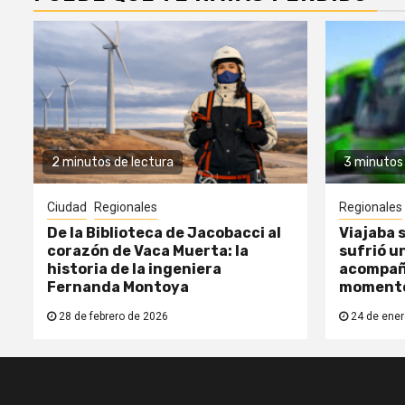
2 minutos de lectura
3 minutos 
Ciudad
Regionales
Regionales
De la Biblioteca de Jacobacci al
Viajaba s
corazón de Vaca Muerta: la
sufrió un
historia de la ingeniera
acompañ
Fernanda Montoya
moment
28 de febrero de 2026
24 de ener