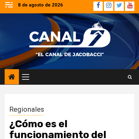
Saltar
8 de agosto de 2026
Facebook
Instagram
Twitter
YouT
al
contenido
Menú
principal
Regionales
¿Cómo es el
funcionamiento del