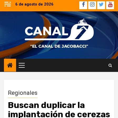
Saltar
6 de agosto de 2026
Facebook
Instagram
Twitter
YouT
al
contenido
Menú
principal
Regionales
Buscan duplicar la
implantación de cerezas