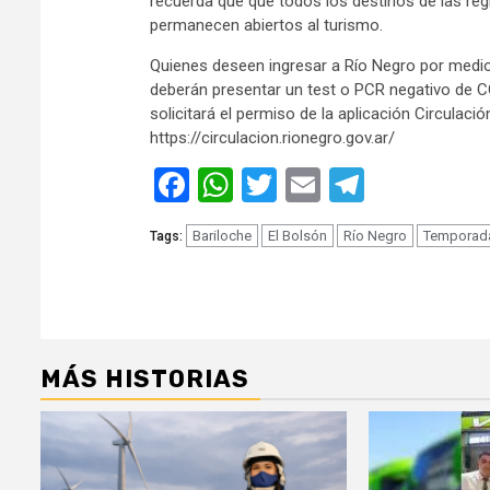
recuerda que que todos los destinos de las regi
permanecen abiertos al turismo.
Quienes deseen ingresar a Río Negro por medio
deberán presentar un test o PCR negativo de C
solicitará el permiso de la aplicación Circulació
https://circulacion.rionegro.gov.ar/
Facebook
WhatsApp
Twitter
Email
Telegra
Bariloche
El Bolsón
Río Negro
Temporada
Tags:
MÁS HISTORIAS