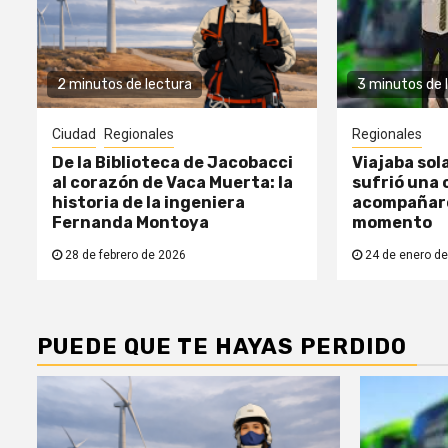
2 minutos de lectura
3 minutos de 
Ciudad
Regionales
Regionales
De la Biblioteca de Jacobacci
Viajaba sol
al corazón de Vaca Muerta: la
sufrió una c
historia de la ingeniera
acompañaro
Fernanda Montoya
momento
28 de febrero de 2026
24 de enero de
PUEDE QUE TE HAYAS PERDIDO