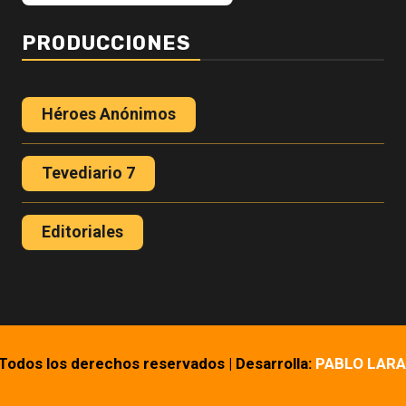
PRODUCCIONES
Héroes Anónimos
Tevediario 7
Editoriales
 Todos los derechos reservados
|
Desarrolla:
PABLO LARA