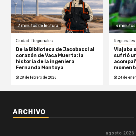
2 minutos de lectura
3 minutos 
Ciudad
Regionales
Regionales
De la Biblioteca de Jacobacci al
Viajaba s
corazón de Vaca Muerta: la
sufrió un
historia de la ingeniera
acompañ
Fernanda Montoya
moment
28 de febrero de 2026
24 de ener
ARCHIVO
agosto 2026