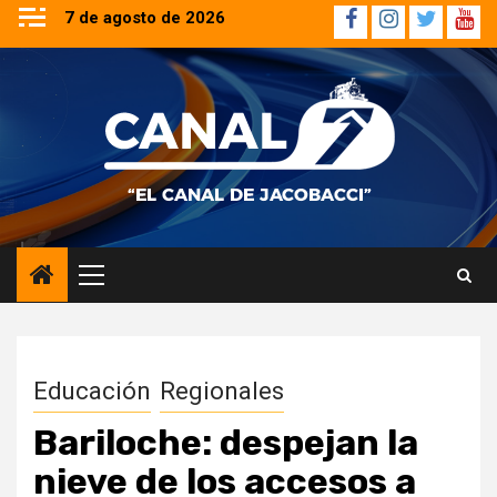
Saltar
7 de agosto de 2026
Facebook
Instagram
Twitter
YouT
al
contenido
Menú
principal
Educación
Regionales
Bariloche: despejan la
nieve de los accesos a