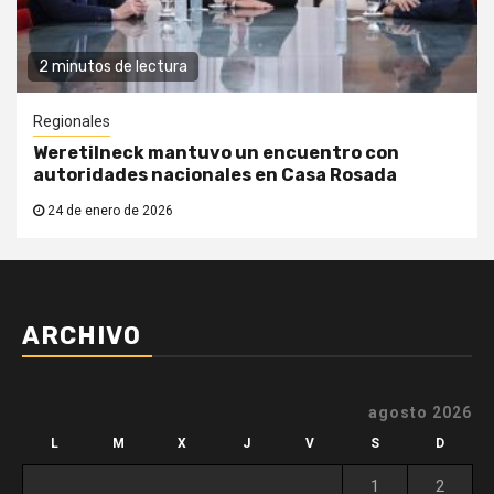
2 minutos de lectura
Regionales
Weretilneck mantuvo un encuentro con
autoridades nacionales en Casa Rosada
24 de enero de 2026
ARCHIVO
agosto 2026
L
M
X
J
V
S
D
1
2