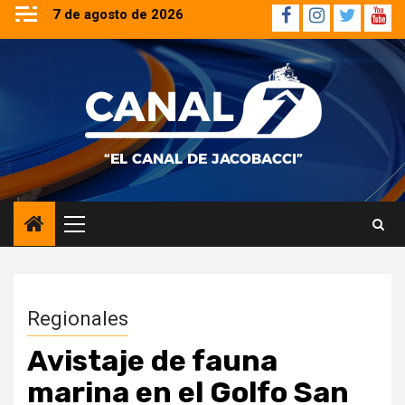
Saltar
7 de agosto de 2026
Facebook
Instagram
Twitter
YouT
al
contenido
Menú
principal
Regionales
Avistaje de fauna
marina en el Golfo San