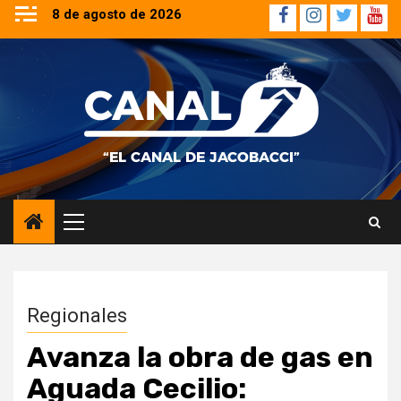
Saltar
8 de agosto de 2026
Facebook
Instagram
Twitter
YouT
al
contenido
Menú
principal
Regionales
Avanza la obra de gas en
Aguada Cecilio: