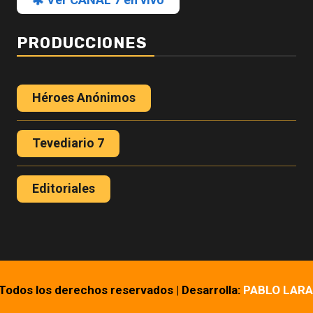
PRODUCCIONES
Héroes Anónimos
Tevediario 7
Editoriales
 Todos los derechos reservados
|
Desarrolla:
PABLO LARA