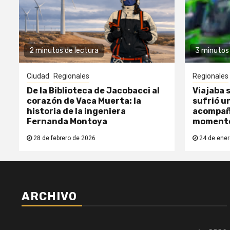
2 minutos de lectura
3 minutos 
Ciudad
Regionales
Regionales
De la Biblioteca de Jacobacci al
Viajaba s
corazón de Vaca Muerta: la
sufrió un
historia de la ingeniera
acompañ
Fernanda Montoya
moment
28 de febrero de 2026
24 de ener
ARCHIVO