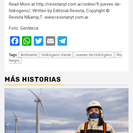
Read More at http://revistanyt.com.ar/online/9-jueves-de-
hidrogeno/, Written by Editorial Revista, Copyright ©
Revista N&amp;T .www.revistanyt.com.ar
Foto: Gentileza
Facebook
WhatsApp
Twitter
Email
Telegram
Ambiente
Hidrógeno Verde
Jueves de Hidrógeno
Río
Tags:
Negro
MÁS HISTORIAS