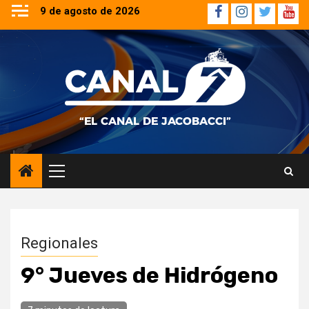
Saltar
9 de agosto de 2026
Facebook
Instagram
Twitter
YouT
al
contenido
Menú
principal
Regionales
9° Jueves de Hidrógeno